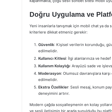
kapanmakta, çoğu sesli sohbet sitesi mobil uy
Doğru Uygulama ve Platfo
Yeni insanlarla tanışmak için mobil chat ya da s
kriterlere dikkat etmeniz gerekir:
Güvenlik
: Kişisel verilerin korunduğu, güve
edilmelidir.
Kullanıcı Kitlesi
: İlgi alanlarınıza ve hede
Kullanım Kolaylığı
: Arayüzü sade ve işlevse
Moderasyon
: Olumsuz davranışlara karşı
edilmelidir.
Ekstra Özellikler
: Sesli mesaj, konum payl
deneyimini artırır.
Modern çağda sosyalleşmenin en kolay yollarınd
ve sesli iletişimin bir arada sunulduğu bu platfo