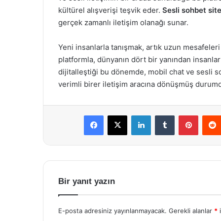
kültürel alışverişi teşvik eder.
Sesli sohbet site
gerçek zamanlı iletişim olanağı sunar.
Yeni insanlarla tanışmak, artık uzun mesafeler
platformla, dünyanın dört bir yanından insanl
dijitalleştiği bu dönemde, mobil chat ve sesli s
verimli birer iletişim aracına dönüşmüş durum
Facebook
X
LinkedIn
Tumblr
Pintere
Bir yanıt yazın
E-posta adresiniz yayınlanmayacak.
Gerekli alanlar
*
i