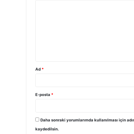
Y
o
r
u
m
*
Ad
*
E-posta
*
Daha sonraki yorumlarımda kullanılması için adı
kaydedilsin.