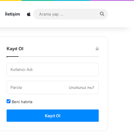
Sitemap
Arama
İletişim
yap
...
Kayıt Ol
Unuttunuz mu?
Beni hatırla
Kayıt Ol