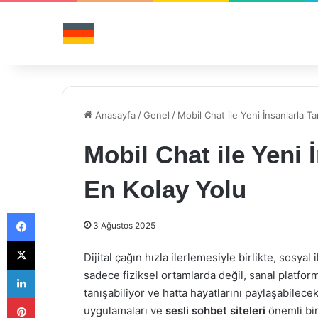
Anasayfa
/
Genel
/
Mobil Chat ile Yeni İnsanlarla T
Mobil Chat ile Yeni
En Kolay Yolu
Facebook
3 Ağustos 2025
X
Dijital çağın hızla ilerlemesiyle birlikte, sosyal 
LinkedIn
sadece fiziksel ortamlarda değil, sanal platform
tanışabiliyor ve hatta hayatlarını paylaşabilecekl
Pinterest
uygulamaları ve
sesli sohbet siteleri
önemli bir