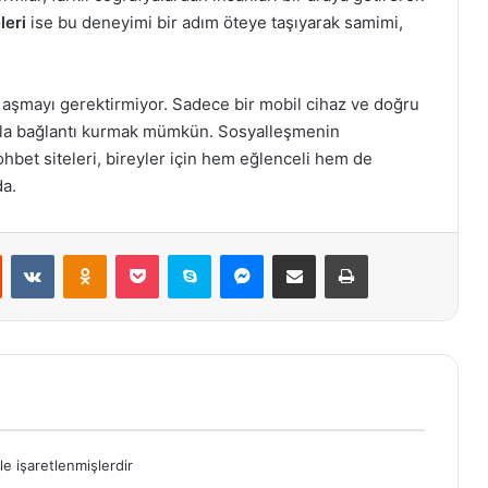
leri
ise bu deneyimi bir adım öteye taşıyarak samimi,
i aşmayı gerektirmiyor. Sadece bir mobil cihaz ve doğru
arla bağlantı kurmak mümkün. Sosyalleşmenin
ohbet siteleri, bireyler için hem eğlenceli hem de
da.
st
Reddit
VKontakte
Odnoklassniki
Pocket
Skype
Messenger
E-Posta ile paylaş
Yazdır
le işaretlenmişlerdir