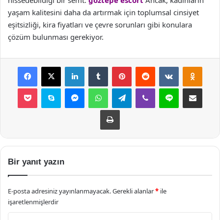
hissedebildiği bir semt.
göztepe escort
Ancak, kadınların
yaşam kalitesini daha da artırmak için toplumsal cinsiyet
eşitsizliği, kira fiyatları ve çevre sorunları gibi konulara
çözüm bulunması gerekiyor.
Facebook
X
LinkedIn
Tumblr
Pinterest
Reddit
VKontakte
Odnok
Pocket
Skype
Messenger
WhatsApp
Telegram
Viber
Line
E-Posta ile payla
Yazdır
Bir yanıt yazın
E-posta adresiniz yayınlanmayacak.
Gerekli alanlar
*
ile
işaretlenmişlerdir
Y