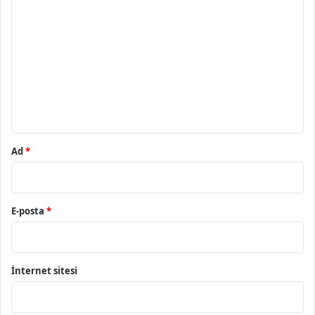
o
r
u
m
*
Ad
*
E-posta
*
İnternet sitesi