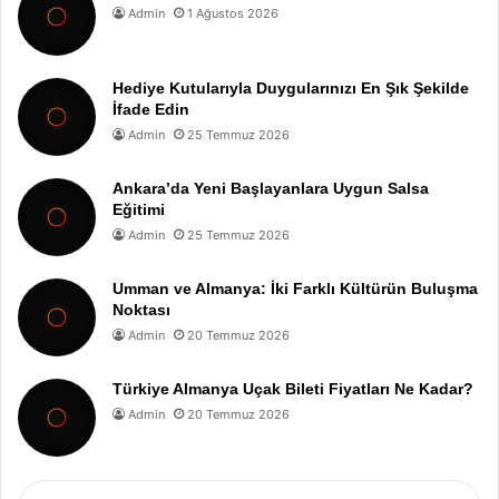
Admin
1 Ağustos 2026
Hediye Kutularıyla Duygularınızı En Şık Şekilde
İfade Edin
Admin
25 Temmuz 2026
Ankara’da Yeni Başlayanlara Uygun Salsa
Eğitimi
Admin
25 Temmuz 2026
Umman ve Almanya: İki Farklı Kültürün Buluşma
Noktası
Admin
20 Temmuz 2026
Türkiye Almanya Uçak Bileti Fiyatları Ne Kadar?
Admin
20 Temmuz 2026