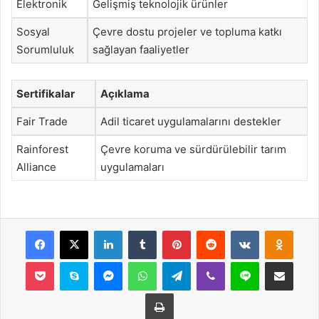
Elektronik
Gelişmiş teknolojik ürünler
Sosyal
Çevre dostu projeler ve topluma katkı
Sorumluluk
sağlayan faaliyetler
Sertifikalar
Açıklama
Fair Trade
Adil ticaret uygulamalarını destekler
Rainforest
Çevre koruma ve sürdürülebilir tarım
Alliance
uygulamaları
Facebook
X
LinkedIn
Tumblr
Pinterest
Reddit
VKontakte
Odnok
Pocket
Skype
Messenger
WhatsApp
Telegram
Viber
Line
E-Posta ile payla
Yazdır