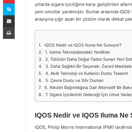
Skype
yıllarda sigara içiciliğine karşı geliştirilen alt
yeni umutlar yaratmıştır. Bunlar arasında IQOS I
E-Posta ile paylaş
arayışına çığır açan bir çözüm olarak dikkat çe
Yazdır
IQOS Nedir ve IQOS Iluma Ne Sunuyor?
1. Isıtma Teknolojisindeki Yenilikler
2. Tütünün Daha Doğal Tadını Sunan Yeni Si
3. Daha Sağlıklı Bir Seçenek: Zararlı Maddel
4. Akıllı Teknoloji ve Kullanıcı Dostu Tasarım
5. Çevre Dostu ve Sıfır Duman
6. Nikotin Bağımlılığına Dair Alternatif Bir Bakı
7. Sigara İçicilerinin Geleceği İçin Umut Vaded
IQOS Nedir ve IQOS Iluma Ne
IQOS, Philip Morris International (PMI) tarafından