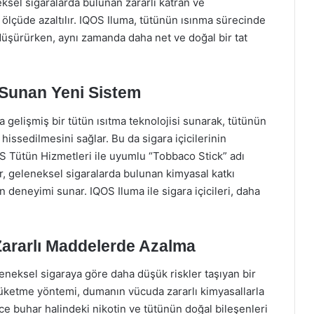
neksel sigaralarda bulunan zararlı katran ve
lçüde azaltılır. IQOS Iluma, tütünün ısınma sürecinde
düşürürken, aynı zamanda daha net ve doğal bir tat
 Sunan Yeni Sistem
gelişmiş bir tütün ısıtma teknolojisi sunarak, tütünün
issedilmesini sağlar. Bu da sigara içicilerinin
OS Tütün Hizmetleri ile uyumlu “Tobbaco Stick” adı
er, geleneksel sigaralarda bulunan kimyasal katkı
 deneyimi sunar. IQOS Iluma ile sigara içicileri, daha
 Zararlı Maddelerde Azalma
geleneksel sigaraya göre daha düşük riskler taşıyan bir
 tüketme yöntemi, dumanın vücuda zararlı kimyasallarla
e buhar halindeki nikotin ve tütünün doğal bileşenleri