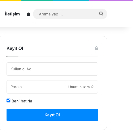
Sitemap
Arama
İletişim
yap
...
Kayıt Ol
Unuttunuz mu?
Beni hatırla
Kayıt Ol