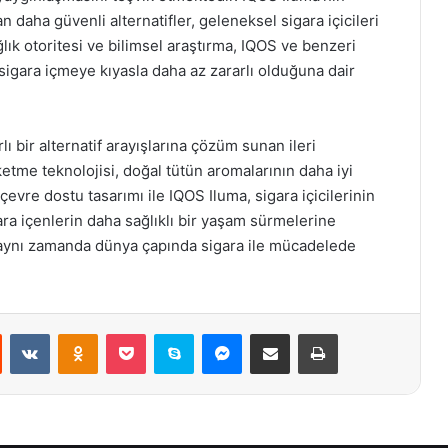
an daha güvenli alternatifler, geleneksel sigara içicileri
ağlık otoritesi ve bilimsel araştırma, IQOS ve benzeri
 sigara içmeye kıyasla daha az zararlı olduğuna dair
lı bir alternatif arayışlarına çözüm sunan ileri
üketme teknolojisi, doğal tütün aromalarının daha iyi
evre dostu tasarımı ile IQOS Iluma, sigara içicilerinin
ara içenlerin daha sağlıklı bir yaşam sürmelerine
n, aynı zamanda dünya çapında sigara ile mücadelede
st
Reddit
VKontakte
Odnoklassniki
Pocket
Skype
Messenger
E-Posta ile paylaş
Yazdır