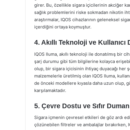
girer. Bu, özellikle sigara içicilerinin akciğer k
sağlık problemlerini riske sokmadan nikotin ihti
araştırmalar, IQOS cihazlarının geleneksel sig
içerdiğini ortaya koymuştur.
4. Akıllı Teknoloji ve Kullanıc
IQOS Iluma, akıllı teknoloji ile donatılmış bir ci
şarj durumu gibi tüm bilgilerine kolayca erişe
olup, bir sigara içicisinin ihtiyaç duyacağı her 
malzemelerle üretilmiş olan IQOS Iluma, kullan
de önceki modellere kıyasla daha uzun olup, gün
karşılamaktadır.
5. Çevre Dostu ve Sıfır Duman
Sigara içmenin çevresel etkileri de göz ardı e
çözünebilen filtreler ve ambalajlar bırakırken,