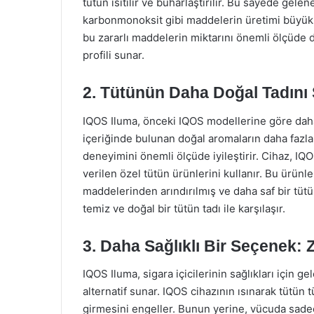
tütün ısıtılır ve buharlaştırılır. Bu sayede gele
karbonmonoksit gibi maddelerin üretimi büyük ö
bu zararlı maddelerin miktarını önemli ölçüde 
profili sunar.
2. Tütünün Daha Doğal Tadını
IQOS Iluma, önceki IQOS modellerine göre daha 
içeriğinde bulunan doğal aromaların daha fazla h
deneyimini önemli ölçüde iyileştirir. Cihaz, IQ
verilen özel tütün ürünlerini kullanır. Bu ürünl
maddelerinden arındırılmış ve daha saf bir tütün
temiz ve doğal bir tütün tadı ile karşılaşır.
3. Daha Sağlıklı Bir Seçenek:
IQOS Iluma, sigara içicilerinin sağlıkları için 
alternatif sunar. IQOS cihazının ısınarak tütün
girmesini engeller. Bunun yerine, vücuda sadec