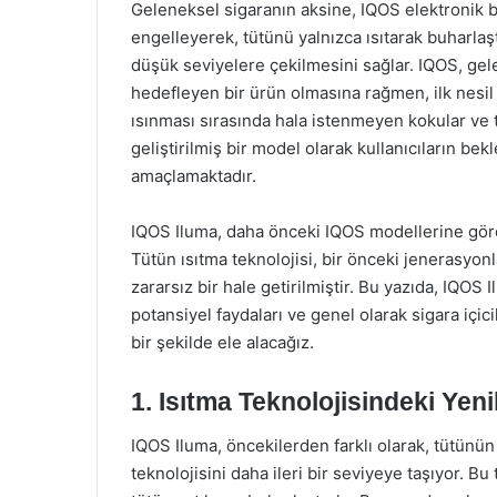
Geleneksel sigaranın aksine, IQOS elektronik b
engelleyerek, tütünü yalnızca ısıtarak buharlaş
düşük seviyelere çekilmesini sağlar. IQOS, gele
hedefleyen bir ürün olmasına rağmen, ilk nesil 
ısınması sırasında hala istenmeyen kokular ve ta
geliştirilmiş bir model olarak kullanıcıların b
amaçlamaktadır.
IQOS Iluma, daha önceki IQOS modellerine göre ö
Tütün ısıtma teknolojisi, bir önceki jenerasyonl
zararsız bir hale getirilmiştir. Bu yazıda, IQOS 
potansiyel faydaları ve genel olarak sigara içic
bir şekilde ele alacağız.
1. Isıtma Teknolojisindeki Yenil
IQOS Iluma, öncekilerden farklı olarak, tütünü
teknolojisini daha ileri bir seviyeye taşıyor. B