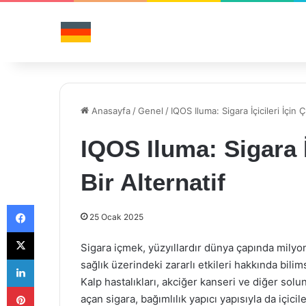
Anasayfa
/
Genel
/
IQOS Iluma: Sigara İçicileri İçin Ç
IQOS Iluma: Sigara İ
Bir Alternatif
Facebook
25 Ocak 2025
X
Sigara içmek, yüzyıllardır dünya çapında milyon
LinkedIn
sağlık üzerindeki zararlı etkileri hakkında bilim
Kalp hastalıkları, akciğer kanseri ve diğer solun
Pinterest
açan sigara, bağımlılık yapıcı yapısıyla da içic