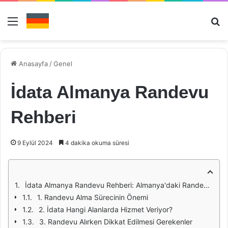
Menü
Ar
Anasayfa
/
Genel
İdata Almanya Randevu
Rehberi
9 Eylül 2024
4 dakika okuma süresi
İdata Almanya Randevu Rehberi: Almanya'daki Randevu Sürecini Kolaylaştırmak için Pratik Bilgiler
1. Randevu Alma Sürecinin Önemi
2. İdata Hangi Alanlarda Hizmet Veriyor?
3. Randevu Alırken Dikkat Edilmesi Gerekenler