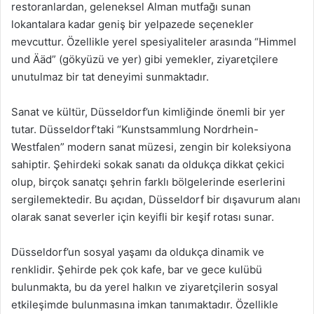
restoranlardan, geleneksel Alman mutfağı sunan
lokantalara kadar geniş bir yelpazede seçenekler
mevcuttur. Özellikle yerel spesiyaliteler arasında “Himmel
und Ääd” (gökyüzü ve yer) gibi yemekler, ziyaretçilere
unutulmaz bir tat deneyimi sunmaktadır.
Sanat ve kültür, Düsseldorf’un kimliğinde önemli bir yer
tutar. Düsseldorf’taki “Kunstsammlung Nordrhein-
Westfalen” modern sanat müzesi, zengin bir koleksiyona
sahiptir. Şehirdeki sokak sanatı da oldukça dikkat çekici
olup, birçok sanatçı şehrin farklı bölgelerinde eserlerini
sergilemektedir. Bu açıdan, Düsseldorf bir dışavurum alanı
olarak sanat severler için keyifli bir keşif rotası sunar.
Düsseldorf’un sosyal yaşamı da oldukça dinamik ve
renklidir. Şehirde pek çok kafe, bar ve gece kulübü
bulunmakta, bu da yerel halkın ve ziyaretçilerin sosyal
etkileşimde bulunmasına imkan tanımaktadır. Özellikle