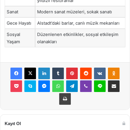
yıldızlı restoranlar
Sanat
Modern sanat müzeleri, sokak sanatı
Gece Hayatı
Alstadt’daki barlar, canlı müzik mekanları
Sosyal
Düzenlenen etkinlikler, sosyal etkileşim
Yaşam
olanakları
Facebook
X
LinkedIn
Tumblr
Pinterest
Reddit
VKontakte
Odnok
Pocket
Skype
Messenger
WhatsApp
Telegram
Viber
Line
E-Posta ile payla
Yazdır
Kayıt Ol