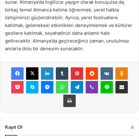
sunar. Almanya’da İngilizce yaygın olarak konuşulsa da,
birkaç temel Almanca kelime öğrenmek, yerel halkla
iletişiminizi güçlendirebilir. Ayrıca, yerel festivallere
katılmak, geleneksel etkinlikleri deneyimlemek ve kültürel
gezilere katılmak, seyahatinizi daha anlamlı hale
getirecektir. Almanya’da geçireceğiniz zaman, unutulmaz
anılarla dolu bir deneyim sunacaktır.
Facebook
X
LinkedIn
Tumblr
Pinterest
Reddit
VKontakte
Odnok
Pocket
Skype
Messenger
WhatsApp
Telegram
Viber
Line
E-Posta ile payla
Yazdır
Kayıt Ol