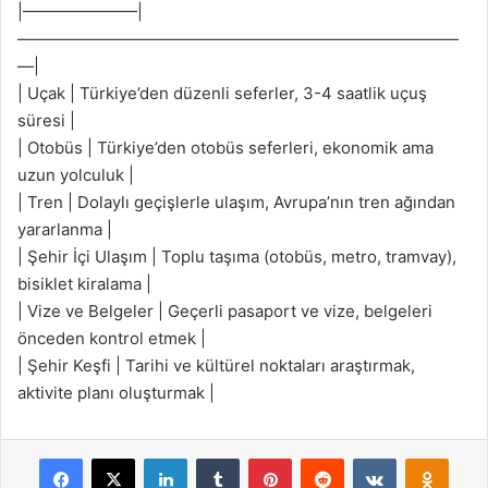
|———————|
———————————————————————————
—|
| Uçak | Türkiye’den düzenli seferler, 3-4 saatlik uçuş
süresi |
| Otobüs | Türkiye’den otobüs seferleri, ekonomik ama
uzun yolculuk |
| Tren | Dolaylı geçişlerle ulaşım, Avrupa’nın tren ağından
yararlanma |
| Şehir İçi Ulaşım | Toplu taşıma (otobüs, metro, tramvay),
bisiklet kiralama |
| Vize ve Belgeler | Geçerli pasaport ve vize, belgeleri
önceden kontrol etmek |
| Şehir Keşfi | Tarihi ve kültürel noktaları araştırmak,
aktivite planı oluşturmak |
Facebook
X
LinkedIn
Tumblr
Pinterest
Reddit
VKontakte
Odnok