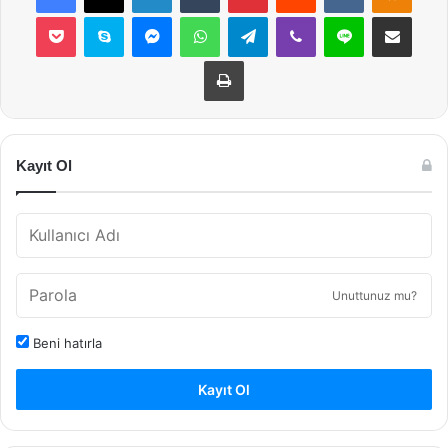
Pocket
Skype
Messenger
WhatsApp
Telegram
Viber
Line
E-Posta ile payla
Yazdır
Kayıt Ol
Unuttunuz mu?
Beni hatırla
Kayıt Ol