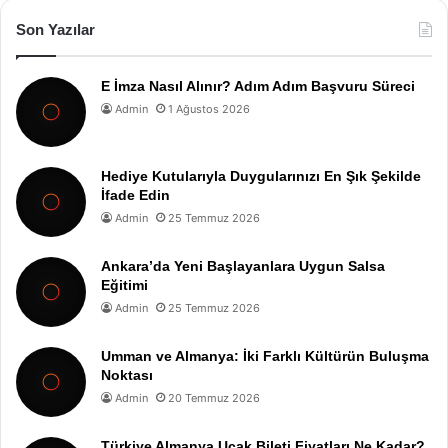
Son Yazılar
E İmza Nasıl Alınır? Adım Adım Başvuru Süreci
Admin
1 Ağustos 2026
Hediye Kutularıyla Duygularınızı En Şık Şekilde
İfade Edin
Admin
25 Temmuz 2026
Ankara’da Yeni Başlayanlara Uygun Salsa
Eğitimi
Admin
25 Temmuz 2026
Umman ve Almanya: İki Farklı Kültürün Buluşma
Noktası
Admin
20 Temmuz 2026
Türkiye Almanya Uçak Bileti Fiyatları Ne Kadar?