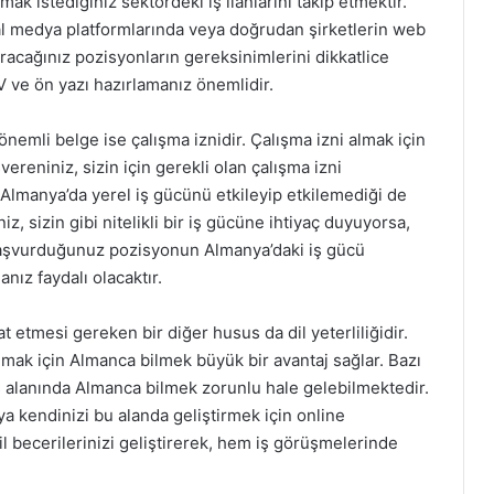
şmak istediğiniz sektördeki iş ilanlarını takip etmektir.
yal medya platformlarında veya doğrudan şirketlerin web
racağınız pozisyonların gereksinimlerini dikkatlice
 ve ön yazı hazırlamanız önemlidir.
önemli belge ise çalışma iznidir. Çalışma izni almak için
vereniniz, sizin için gerekli olan çalışma izni
Almanya’da yerel iş gücünü etkileyip etkilemediği de
, sizin gibi nitelikli bir iş gücüne ihtiyaç duyuyorsa,
 başvurduğunuz pozisyonun Almanya’daki iş gücü
nız faydalı olacaktır.
t etmesi gereken bir diğer husus da dil yeterliliğidir.
lmak için Almanca bilmek büyük bir avantaj sağlar. Bazı
 iş alanında Almanca bilmek zorunlu hale gelebilmektedir.
a kendinizi bu alanda geliştirmek için online
Dil becerilerinizi geliştirerek, hem iş görüşmelerinde