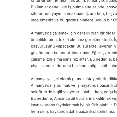
kriterler belirlemiştir. İlk adım, Almanya’da çalı
Bu ilanlar genellikle iş bulma sitelerinde, sos
sitelerinde yayımlanmaktadır. İş ararken, başvu
incelemeniz ve bu gereksinimlere uygun bir CV
Almanya’da çalışmak için gerekli olan bir diğer 
öncelikle bir iş teklifi almanız gerekmektedir. İş
başvurusunu yapacaktır. Bu süreçte, işverenin 
göz önünde bulundurulmaktadır. Eğer işvereniniz
çalışma izni alma şansınız artar. Bu nedenle,
piyasasındaki durumu hakkında bilgi sahibi olma
Almanya’ya işçi olarak gitmek isteyenlerin dikka
Almanya’da iş bulmak ve iş hayatında başarılı o
sektörlerde İngilizce yeterli olabilirken, çoğu
Bu nedenle, Almanca dil kurslarına katılmak vey
kaynaklardan faydalanmak iyi bir fikir olabilir. 
hem de iş hayatında daha başarılı olabilirsiniz.