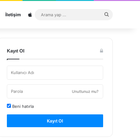
Sitemap
Arama
İletişim
yap
...
Kayıt Ol
Unuttunuz mu?
Beni hatırla
Kayıt Ol