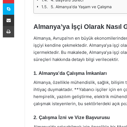
Skype
5. Almanya'da Yaşam ve Çalışma
E-Posta ile paylaş
Almanya’ya İşçi Olarak Nasıl G
Yazdır
Almanya, Avrupa’nın en büyük ekonomilerinden b
işçiyi kendine çekmektedir. Almanya’ya işçi ola
içermektedir. Bu makalede, Almanya’ya işçi olar
süreçleri hakkında detaylı bilgi verilecektir.
1. Almanya’da Çalışma İmkanları
Almanya, özellikle mühendislik, sağlık, bilişim t
ihtiyaç duymaktadır. **Yabancı işçiler için en
hemşirelik, yazılım geliştirme, elektrik mühendi
çalışmak isteyenlerin, bu sektörlerdeki açık pozi
2. Çalışma İzni ve Vize Başvurusu
Almanya’da çalışabilmek için öncelikle bir **ç