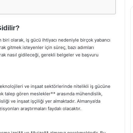
idilir?
iri olarak, iş gücü ihtiyacı nedeniyle birçok yabancı
rak gitmek isteyenler için süreç, bazı adımları
ak nasıl gidileceği, gerekli belgeler ve başvuru
eknolojileri ve inşaat sektörlerinde nitelikli iş gücüne
 çok talep gören meslekler** arasında mühendislik,
sliği ve inşaat işçiliği yer almaktadır. Almanya’da
syonları araştırmaları faydalı olacaktır.
alışma izni** ve **vize** almanız gerekmektedir. Bu