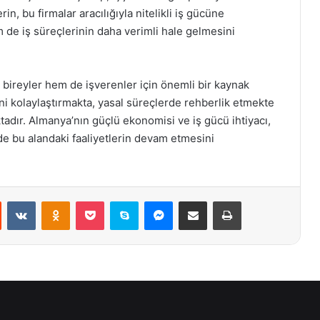
in, bu firmalar aracılığıyla nitelikli iş gücüne
 de iş süreçlerinin daha verimli hale gelmesini
 bireyler hem de işverenler için önemli bir kaynak
ini kolaylaştırmakta, yasal süreçlerde rehberlik etmekte
adır. Almanya’nın güçlü ekonomisi ve iş gücü ihtiyacı,
de bu alandaki faaliyetlerin devam etmesini
st
Reddit
VKontakte
Odnoklassniki
Pocket
Skype
Messenger
E-Posta ile paylaş
Yazdır