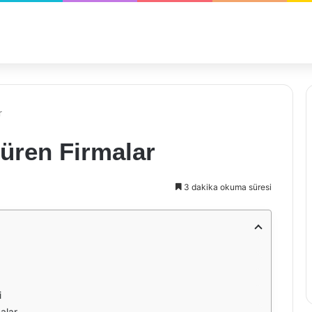
r
üren Firmalar
3 dakika okuma süresi
i
alar