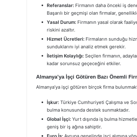
Referanslar:
Firmanın daha önceki iş dene
Başarılı bir geçmişi olan firmalar, genellikl
Yasal Durum:
Firmanın yasal olarak faaliy
riskini azaltır.
Hizmet Ücretleri:
Firmaların sunduğu hizme
sunduklarını iyi analiz etmek gerekir.
İletişim Kolaylığı:
Seçilen firmanın, adayla
kadar sorunsuz geçeceğini etkiler.
Almanya’ya İşçi Götüren Bazı Önemli Fir
Almanya’ya işçi götüren birçok firma bulunmakta
İşkur:
Türkiye Cumhuriyeti Çalışma ve Sosya
bulma konusunda destek sunmaktadır.
Global İşçi:
Yurt dışında iş bulma hizmetler
geniş bir iş ağına sahiptir.
Euro İş:
Avrupa genelinde işçi alımına yön