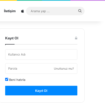
Sitemap
Arama
İletişim
yap
...
Kayıt Ol
Unuttunuz mu?
Beni hatırla
Kayıt Ol