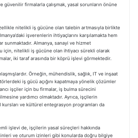
e güvenilir firmalarla çalışmak, yasal sorunların önüne
ellikle nitelikli iş gücüne olan talebin artmasıyla birlikte
lmanya’daki işverenlerin ihtiyaçlarını karşılamakta hem
tlar sunmaktadır. Almanya, sanayi ve hizmet
çin, nitelikli iş gücüne olan ihtiyacı sürekli olarak
lar, iki taraf arasında bir köprü işlevi görmektedir.
nlaşmışlardır. Örneğin, mühendislik, sağlık, IT ve inşaat
ektörlerdeki iş gücü açığını kapatmaya yönelik çözümler
cı işçiler için bu firmalar, iş bulma sürecini
lmesine yardımcı olmaktadır. Ayrıca, işçilerin
l kursları ve kültürel entegrasyon programları da
mli işlevi de, işçilerin yasal süreçleri hakkında
izinleri ve oturum izinleri gibi konularda doğru bilgiye