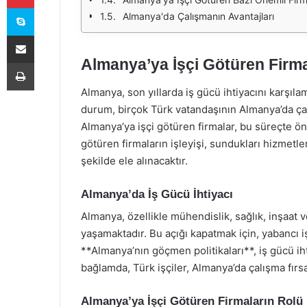
Skype
Almanya'da Çalışmanın Avantajları
E-Posta ile paylaş
Almanya’ya İşçi Götüren Firma
Yazdır
Almanya, son yıllarda iş gücü ihtiyacını karşıl
durum, birçok Türk vatandaşının Almanya’da çal
Almanya’ya işçi götüren firmalar, bu süreçte ö
götüren firmaların işleyişi, sundukları hizmetle
şekilde ele alınacaktır.
Almanya’da İş Gücü İhtiyacı
Almanya, özellikle mühendislik, sağlık, inşaat ve
yaşamaktadır. Bu açığı kapatmak için, yabancı işçi
**Almanya’nın göçmen politikaları**, iş gücü iht
bağlamda, Türk işçiler, Almanya’da çalışma fırsa
Almanya’ya İşçi Götüren Firmaların Rolü