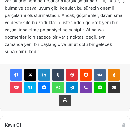
zorluklarla hem de fırsatlarla karşılaşmaktadır. Dil, kültür, iş
bulma ve sosyal uyum gibi konular, bu sürecin önemli
parçalarını oluşturmaktadır. Ancak, göçmenler, dayanışma
ve destek ile bu zorlukların üstesinden gelerek yeni bir
yaşam inşa etme potansiyeline sahiptir. Almanya,
göçmenler için sadece bir varış noktası değil, aynı
zamanda yeni bir başlangıç ve umut dolu bir gelecek
sunan bir ülkedir.
Facebook
X
LinkedIn
Tumblr
Pinterest
Reddit
VKontakte
Odnok
Pocket
Skype
Messenger
WhatsApp
Telegram
Viber
Line
E-Posta ile payla
Yazdır
Kayıt Ol