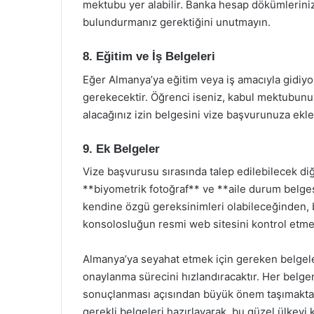
mektubu yer alabilir. Banka hesap dökümlerinizi
bulundurmanız gerektiğini unutmayın.
8. Eğitim ve İş Belgeleri
Eğer Almanya’ya eğitim veya iş amacıyla gidiyo
gerekecektir. Öğrenci iseniz, kabul mektubunuz
alacağınız izin belgesini vize başvurunuza ekle
9. Ek Belgeler
Vize başvurusu sırasında talep edilebilecek diğ
**biyometrik fotoğraf** ve **aile durum belges
kendine özgü gereksinimleri olabileceğinden, 
konsolosluğun resmi web sitesini kontrol etmen
Almanya’ya seyahat etmek için gereken belgele
onaylanma sürecini hızlandıracaktır. Her belg
sonuçlanması açısından büyük önem taşımaktadı
gerekli belgeleri hazırlayarak, bu güzel ülkeyi