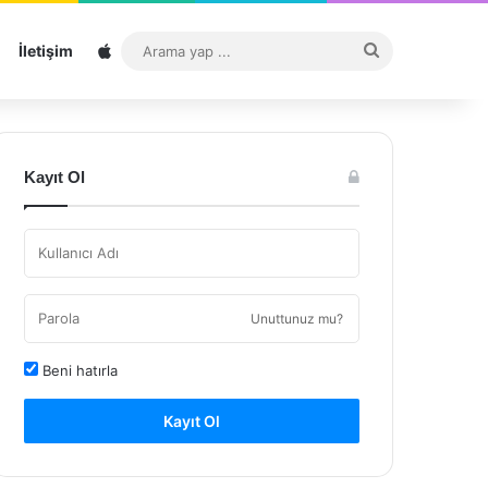
Sitemap
Arama
İletişim
yap
...
Kayıt Ol
Unuttunuz mu?
Beni hatırla
Kayıt Ol