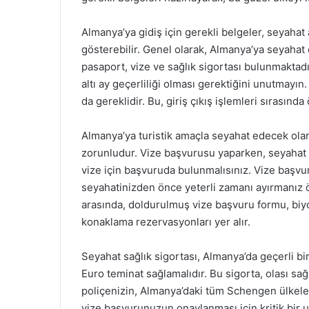
Almanya’ya gidiş için gerekli belgeler, seyahat 
gösterebilir. Genel olarak, Almanya’ya seyahat 
pasaport, vize ve sağlık sigortası bulunmaktad
altı ay geçerliliği olması gerektiğini unutmayı
da gereklidir. Bu, giriş çıkış işlemleri sırasında
Almanya’ya turistik amaçla seyahat edecek ola
zorunludur. Vize başvurusu yaparken, seyahat s
vize için başvuruda bulunmalısınız. Vize başvur
seyahatinizden önce yeterli zamanı ayırmanız ö
arasında, doldurulmuş vize başvuru formu, biyom
konaklama rezervasyonları yer alır.
Seyahat sağlık sigortası, Almanya’da geçerli bir
Euro teminat sağlamalıdır. Bu sigorta, olası sağl
poliçenizin, Almanya’daki tüm Schengen ülkeler
vize başvurunuzun onaylanması için kritik bir 