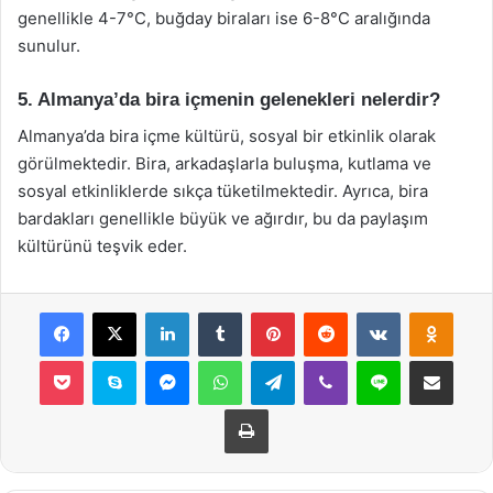
genellikle 4-7°C, buğday biraları ise 6-8°C aralığında
sunulur.
5. Almanya’da bira içmenin gelenekleri nelerdir?
Almanya’da bira içme kültürü, sosyal bir etkinlik olarak
görülmektedir. Bira, arkadaşlarla buluşma, kutlama ve
sosyal etkinliklerde sıkça tüketilmektedir. Ayrıca, bira
bardakları genellikle büyük ve ağırdır, bu da paylaşım
kültürünü teşvik eder.
Facebook
X
LinkedIn
Tumblr
Pinterest
Reddit
VKontakte
Odnok
Pocket
Skype
Messenger
WhatsApp
Telegram
Viber
Line
E-Posta ile payla
Yazdır