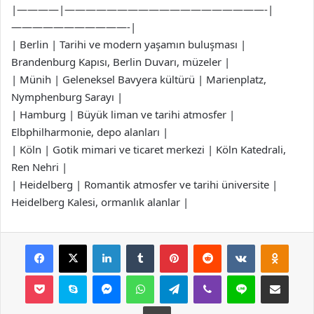
|————|———————————————————-|
———————————-|
| Berlin | Tarihi ve modern yaşamın buluşması |
Brandenburg Kapısı, Berlin Duvarı, müzeler |
| Münih | Geleneksel Bavyera kültürü | Marienplatz,
Nymphenburg Sarayı |
| Hamburg | Büyük liman ve tarihi atmosfer |
Elbphilharmonie, depo alanları |
| Köln | Gotik mimari ve ticaret merkezi | Köln Katedrali,
Ren Nehri |
| Heidelberg | Romantik atmosfer ve tarihi üniversite |
Heidelberg Kalesi, ormanlık alanlar |
Facebook
X
LinkedIn
Tumblr
Pinterest
Reddit
VKontakte
Odnok
Pocket
Skype
Messenger
WhatsApp
Telegram
Viber
Line
E-Posta ile payla
Yazdır