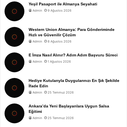
Yeşil Pasaport ile Almanya Seyahati
Admin
9 Ağustos 2026
Western Union Almanya: Para Gönderiminde
Hızlı ve Güvenilir Çözüm
Admin
8 Ağustos 2026
E İmza Nasıl Alınır? Adım Adım Başvuru Süreci
Admin
1 Ağustos 2026
Hediye Kutularıyla Duygularınızı En Şık Şekilde
İfade Edin
Admin
25 Temmuz 2026
Ankara’da Yeni Başlayanlara Uygun Salsa
Eğitimi
Admin
25 Temmuz 2026