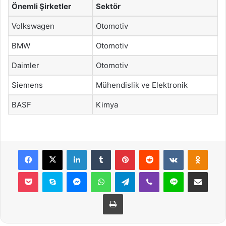
Önemli Şirketler
Sektör
Volkswagen
Otomotiv
BMW
Otomotiv
Daimler
Otomotiv
Siemens
Mühendislik ve Elektronik
BASF
Kimya
Facebook
X
LinkedIn
Tumblr
Pinterest
Reddit
VKontakte
Odnok
Pocket
Skype
Messenger
WhatsApp
Telegram
Viber
Line
E-Posta ile payla
Yazdır