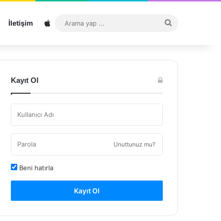
Sitemap
Arama
İletişim
yap
...
Kayıt Ol
Unuttunuz mu?
Beni hatırla
Kayıt Ol