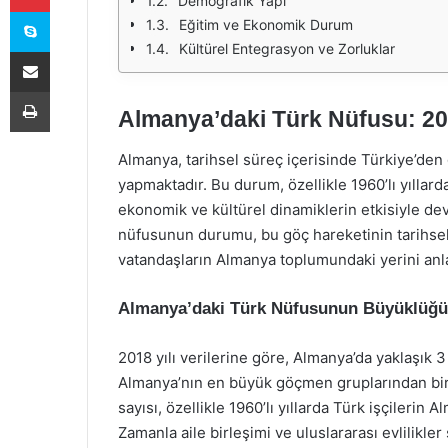
Demografik Yapı
Skype
Eğitim ve Ekonomik Durum
Kültürel Entegrasyon ve Zorluklar
E-Posta ile paylaş
Yazdır
Almanya’daki Türk Nüfusu: 2018
Almanya, tarihsel süreç içerisinde Türkiye’den
yapmaktadır. Bu durum, özellikle 1960’lı yıllard
ekonomik ve kültürel dinamiklerin etkisiyle deva
nüfusunun durumu, bu göç hareketinin tarihsel 
vatandaşların Almanya toplumundaki yerini an
Almanya’daki Türk Nüfusunun Büyüklüğü
2018 yılı verilerine göre, Almanya’da yaklaşık 
Almanya’nın en büyük göçmen gruplarından biri
sayısı, özellikle 1960’lı yıllarda Türk işçilerin
Zamanla aile birleşimi ve uluslararası evlilikl