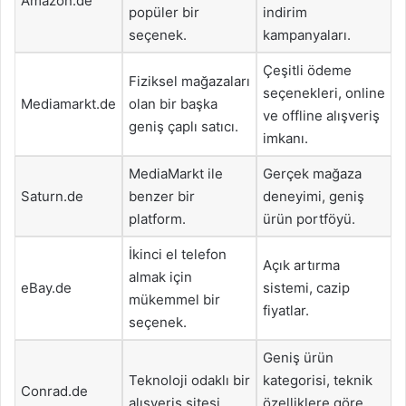
Amazon.de
popüler bir
indirim
seçenek.
kampanyaları.
Çeşitli ödeme
Fiziksel mağazaları
seçenekleri, online
Mediamarkt.de
olan bir başka
ve offline alışveriş
geniş çaplı satıcı.
imkanı.
MediaMarkt ile
Gerçek mağaza
Saturn.de
benzer bir
deneyimi, geniş
platform.
ürün portföyü.
İkinci el telefon
Açık artırma
almak için
eBay.de
sistemi, cazip
mükemmel bir
fiyatlar.
seçenek.
Geniş ürün
Teknoloji odaklı bir
kategorisi, teknik
Conrad.de
alışveriş sitesi.
özelliklere göre