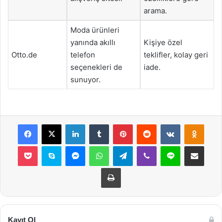
arama.
Moda ürünleri
yanında akıllı
Kişiye özel
Otto.de
telefon
teklifler, kolay geri
seçenekleri de
iade.
sunuyor.
Facebook
X
LinkedIn
Tumblr
Pinterest
Reddit
VKontakte
Odnok
Pocket
Skype
Messenger
WhatsApp
Telegram
Viber
Line
E-Posta ile payla
Yazdır
Kayıt Ol