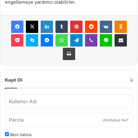
engellemeye yardımcı olabilirler.
Facebook
X
LinkedIn
Tumblr
Pinterest
Reddit
VKontakte
Odnok
Pocket
Skype
Messenger
WhatsApp
Telegram
Viber
Line
E-Posta ile payla
Yazdır
Kayıt Ol
Unuttunuz mu?
Beni hatırla