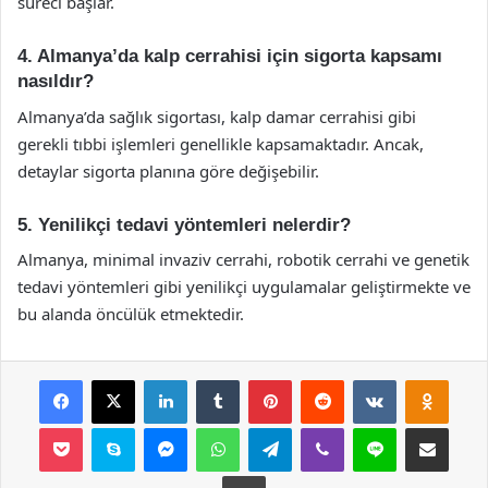
süreci başlar.
4. Almanya’da kalp cerrahisi için sigorta kapsamı
nasıldır?
Almanya’da sağlık sigortası, kalp damar cerrahisi gibi
gerekli tıbbi işlemleri genellikle kapsamaktadır. Ancak,
detaylar sigorta planına göre değişebilir.
5. Yenilikçi tedavi yöntemleri nelerdir?
Almanya, minimal invaziv cerrahi, robotik cerrahi ve genetik
tedavi yöntemleri gibi yenilikçi uygulamalar geliştirmekte ve
bu alanda öncülük etmektedir.
Facebook
X
LinkedIn
Tumblr
Pinterest
Reddit
VKontakte
Odnok
Pocket
Skype
Messenger
WhatsApp
Telegram
Viber
Line
E-Posta ile payla
Yazdır