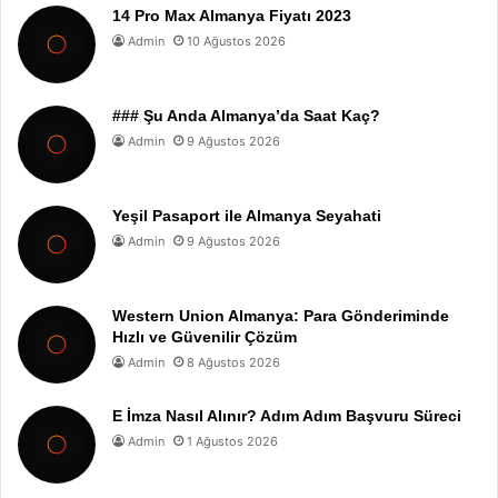
14 Pro Max Almanya Fiyatı 2023
Admin
10 Ağustos 2026
### Şu Anda Almanya’da Saat Kaç?
Admin
9 Ağustos 2026
Yeşil Pasaport ile Almanya Seyahati
Admin
9 Ağustos 2026
Western Union Almanya: Para Gönderiminde
Hızlı ve Güvenilir Çözüm
Admin
8 Ağustos 2026
E İmza Nasıl Alınır? Adım Adım Başvuru Süreci
Admin
1 Ağustos 2026