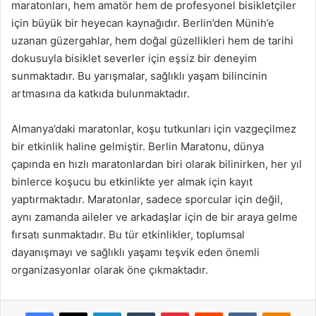
maratonları, hem amatör hem de profesyonel bisikletçiler
için büyük bir heyecan kaynağıdır. Berlin’den Münih’e
uzanan güzergahlar, hem doğal güzellikleri hem de tarihi
dokusuyla bisiklet severler için eşsiz bir deneyim
sunmaktadır. Bu yarışmalar, sağlıklı yaşam bilincinin
artmasına da katkıda bulunmaktadır.
Almanya’daki maratonlar, koşu tutkunları için vazgeçilmez
bir etkinlik haline gelmiştir. Berlin Maratonu, dünya
çapında en hızlı maratonlardan biri olarak bilinirken, her yıl
binlerce koşucu bu etkinlikte yer almak için kayıt
yaptırmaktadır. Maratonlar, sadece sporcular için değil,
aynı zamanda aileler ve arkadaşlar için de bir araya gelme
fırsatı sunmaktadır. Bu tür etkinlikler, toplumsal
dayanışmayı ve sağlıklı yaşamı teşvik eden önemli
organizasyonlar olarak öne çıkmaktadır.
Facebook
X
LinkedIn
Tumblr
Pinterest
Reddit
VKontakte
Odnok