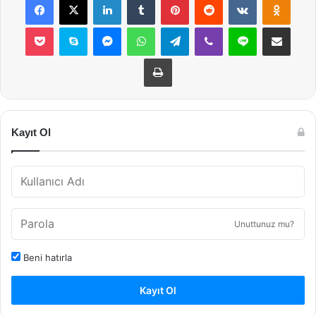
Pocket
Skype
Messenger
WhatsApp
Telegram
Viber
Line
E-Posta ile payla
Yazdır
Kayıt Ol
Unuttunuz mu?
Beni hatırla
Kayıt Ol