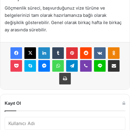
Göçmenlik süreci, başvurduğunuz vize türüne ve
belgelerinizi tam olarak hazırlamanıza bağlı olarak
değişiklik gösterebilir. Genel olarak birkaç hafta ile birkaç
ay arasında sürebilir.
Facebook
X
LinkedIn
Tumblr
Pinterest
Reddit
VKontakte
Odnok
Pocket
Skype
Messenger
WhatsApp
Telegram
Viber
Line
E-Posta ile payla
Yazdır
Kayıt Ol