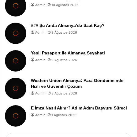
Admin
10 Ağustos 2026
### Şu Anda Almanya’da Saat Kaç?
Admin
9 Ağustos 2026
Yeşil Pasaport ile Almanya Seyahati
Admin
9 Ağustos 2026
Western Union Almanya: Para Gönderiminde
Hızlı ve Güvenilir Çözüm
Admin
8 Ağustos 2026
E İmza Nasıl Alınır? Adım Adım Başvuru Süreci
Admin
1 Ağustos 2026