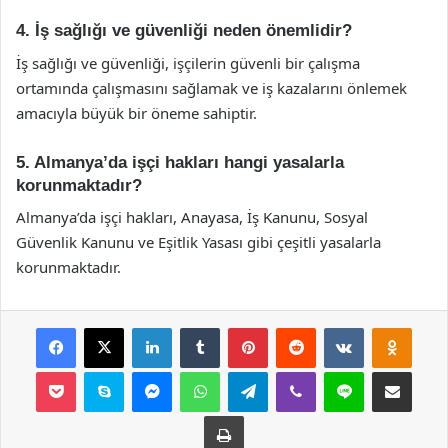
4. İş sağlığı ve güvenliği neden önemlidir?
İş sağlığı ve güvenliği, işçilerin güvenli bir çalışma
ortamında çalışmasını sağlamak ve iş kazalarını önlemek
amacıyla büyük bir öneme sahiptir.
5. Almanya’da işçi hakları hangi yasalarla
korunmaktadır?
Almanya’da işçi hakları, Anayasa, İş Kanunu, Sosyal
Güvenlik Kanunu ve Eşitlik Yasası gibi çeşitli yasalarla
korunmaktadır.
Facebook
X
LinkedIn
Tumblr
Pinterest
Reddit
VKontakte
Odnok
Pocket
Skype
Messenger
WhatsApp
Telegram
Viber
Line
E-Posta ile payla
Yazdır