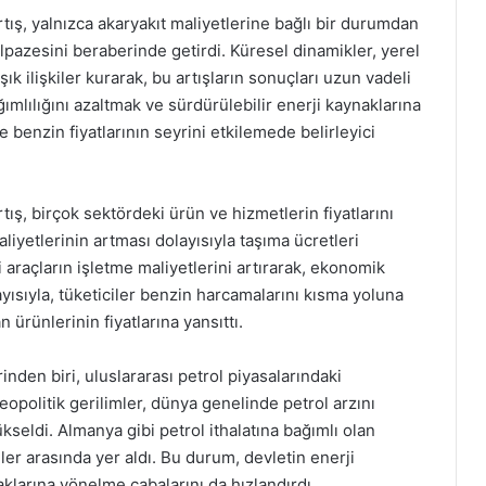
rtış, yalnızca akaryakıt maliyetlerine bağlı bir durumdan
lpazesini beraberinde getirdi. Küresel dinamikler, yerel
ık ilişkiler kurarak, bu artışların sonuçları uzun vadeli
ğımlılığını azaltmak ve sürdürülebilir enerji kaynaklarına
benzin fiyatlarının seyrini etkilemede belirleyici
tış, birçok sektördeki ürün ve hizmetlerin fiyatlarını
liyetlerinin artması dolayısıyla taşıma ücretleri
araçların işletme maliyetlerini artırarak, ekonomik
ayısıyla, tüketiciler benzin harcamalarını kısma yoluna
n ürünlerinin fiyatlarına yansıttı.
inden biri, uluslararası petrol piyasalarındaki
eopolitik gerilimler, dünya genelinde petrol arzını
kseldi. Almanya gibi petrol ithalatına bağımlı olan
ler arasında yer aldı. Bu durum, devletin enerji
aklarına yönelme çabalarını da hızlandırdı.