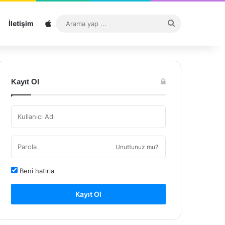
Sitemap
Arama
İletişim
yap
...
Kayıt Ol
Unuttunuz mu?
Beni hatırla
Kayıt Ol