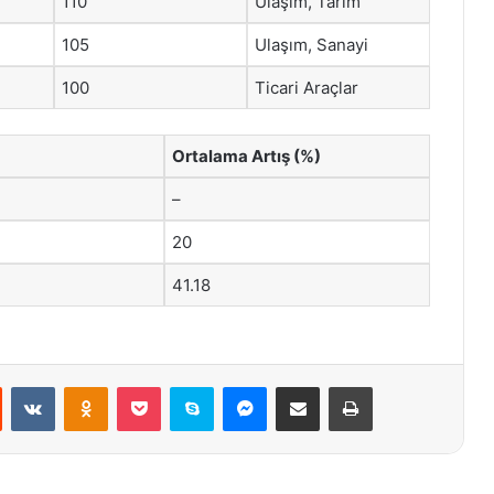
110
Ulaşım, Tarım
105
Ulaşım, Sanayi
100
Ticari Araçlar
Ortalama Artış (%)
–
20
41.18
st
Reddit
VKontakte
Odnoklassniki
Pocket
Skype
Messenger
E-Posta ile paylaş
Yazdır