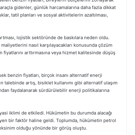
ne araçla gidenler, günlük harcamalarına daha fazla dikkat
r, tatil planları ve sosyal aktivitelerin azaltılması,
artması, lojistik sektöründe de baskılara neden oldu.
ın maliyetlerini nasıl karşılayacakları konusunda çözüm
in fiyatlarını arttırmasına veya hizmet kalitesinde düşüş
sek benzin fiyatları, birçok insanı alternatif enerji
n talebinde artış, bisiklet kullanımı gibi alternatif ulaşım
dan faydalanarak sürdürülebilir enerji politikalarına
siyasi iklimi de etkiledi. Hükümetin bu durumda alacağı
yen bir faktör haline geldi. Toplumda, hükümetin petrol
ereksinim olduğu yönünde bir görüş oluştu.