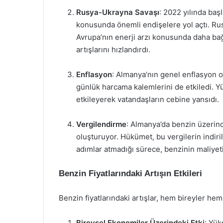
Rusya-Ukrayna Savaşı
: 2022 yılında baş
konusunda önemli endişelere yol açtı. Rusy
Avrupa’nın enerji arzı konusunda daha ba
artışlarını hızlandırdı.
Enflasyon
: Almanya’nın genel enflasyon ora
günlük harcama kalemlerini de etkiledi. Yü
etkileyerek vatandaşların cebine yansıdı.
Vergilendirme
: Almanya’da benzin üzerinde
oluşturuyor. Hükümet, bu vergilerin indiril
adımlar atmadığı sürece, benzinin maliyet
Benzin Fiyatlarındaki Artışın Etkileri
Benzin fiyatlarındaki artışlar, hem bireyler hem
Bireysel Ekonomiler Üzerindeki Etki
: Yük