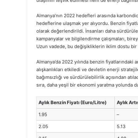
ulaşımın teşvik edilmesi hem de enerji bağımsız
Almanya’nın 2022 hedefleri arasında karbondiok
hedeflerine ulaşmak yer alıyordu. Benzin fiyatl
olarak değerlendirildi. İnsanları daha sürdürül
kampanyalar ve bilgilendirme çalışmaları, birey
Uzun vadede, bu değişikliklerin iklim dostu bi
Almanya’da 2022 yılında benzin fiyatlarındaki ar
alışkanlıkları etkiledi ve devletin enerji strat
bağımsızlığı ve sürdürülebilirlik açısından atıla
sıra, daha yeşil bir ekonomi yaratma yolunda da
Aylık Benzin Fiyatı (Euro/Litre)
Aylık Artı
1.95
–
2.05
5.13