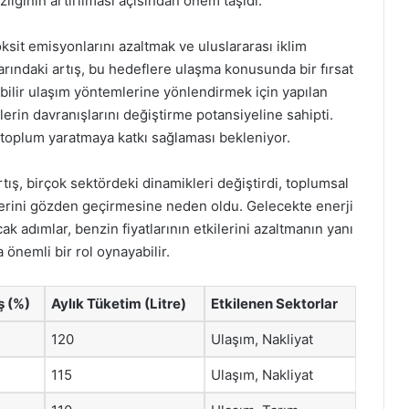
lığının artırılması açısından önem taşıdı.
sit emisyonlarını azaltmak ve uluslararası iklim
arındaki artış, bu hedeflere ulaşma konusunda bir fırsat
ebilir ulaşım yöntemlerine yönlendirmek için yapılan
lerin davranışlarını değiştirme potansiyeline sahipti.
r toplum yaratmaya katkı sağlaması bekleniyor.
tış, birçok sektördeki dinamikleri değiştirdi, toplumsal
ejilerini gözden geçirmesine neden oldu. Gelecekte enerji
cak adımlar, benzin fiyatlarının etkilerini azaltmanın yanı
 önemli bir rol oynayabilir.
ş (%)
Aylık Tüketim (Litre)
Etkilenen Sektorlar
120
Ulaşım, Nakliyat
115
Ulaşım, Nakliyat