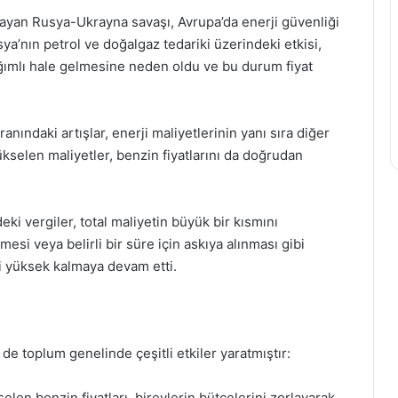
layan Rusya-Ukrayna savaşı, Avrupa’da enerji güvenliği
a’nın petrol ve doğalgaz tedariki üzerindeki etkisi,
ğımlı hale gelmesine neden oldu ve bu durum fiyat
nındaki artışlar, enerji maliyetlerinin yanı sıra diğer
kselen maliyetler, benzin fiyatlarını da doğrudan
ki vergiler, total maliyetin büyük bir kısmını
mesi veya belirli bir süre için askıya alınması gibi
i yüksek kalmaya devam etti.
 de toplum genelinde çeşitli etkiler yaratmıştır:
selen benzin fiyatları, bireylerin bütçelerini zorlayarak