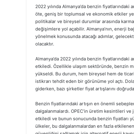
2022 yılında Almanya’da benzin fiyatlarındaki a
öte, geniş bir toplumsal ve ekonomik etkiler ye
politikalar ve bireysel durumlar arasında karmaş
değişimlere yol açabilir. Almanya’nın, enerji ba
yönelmek konusunda atacağı adımlar, gelecekte 
olacaktır.
Almanya’da 2022 yılında benzin fiyatlarındaki ar
etkiledi. Özellikle ulaşım sektöründe, benzin ma
yükseldi. Bu durum, hem bireysel hem de ticari 
istikrarı tehdit eden bir görünüme yol açtı. Dol
giderken, bazı şirketler fiyat artışlarını doğruda
Benzin fiyatlarındaki artışın en önemli sebepler
dalgalanmalardı. OPEC’in üretim kesintileri ve j
etkiledi ve bunun sonucunda benzin fiyatları yü
ülkeler, bu dalgalanmalardan en fazla etkilenen
güvenliğini sağlamak için alternatif enerji kayn