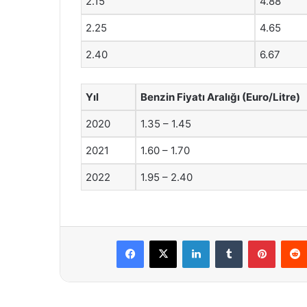
2.15
4.88
2.25
4.65
2.40
6.67
Yıl
Benzin Fiyatı Aralığı (Euro/Litre)
2020
1.35 – 1.45
2021
1.60 – 1.70
2022
1.95 – 2.40
Facebook
X
LinkedIn
Tumblr
Pintere