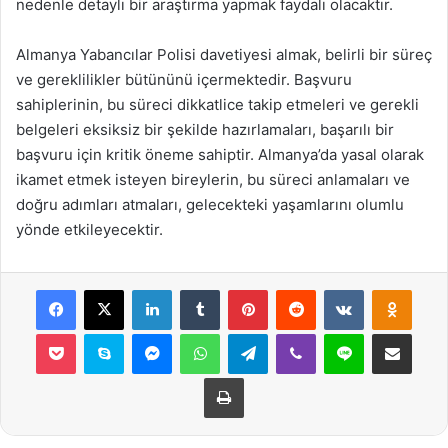
nedenle detaylı bir araştırma yapmak faydalı olacaktır.
Almanya Yabancılar Polisi davetiyesi almak, belirli bir süreç
ve gereklilikler bütününü içermektedir. Başvuru
sahiplerinin, bu süreci dikkatlice takip etmeleri ve gerekli
belgeleri eksiksiz bir şekilde hazırlamaları, başarılı bir
başvuru için kritik öneme sahiptir. Almanya’da yasal olarak
ikamet etmek isteyen bireylerin, bu süreci anlamaları ve
doğru adımları atmaları, gelecekteki yaşamlarını olumlu
yönde etkileyecektir.
Facebook
X
LinkedIn
Tumblr
Pinterest
Reddit
VKontakte
Odnok
Pocket
Skype
Messenger
WhatsApp
Telegram
Viber
Line
E-Posta ile payla
Yazdır