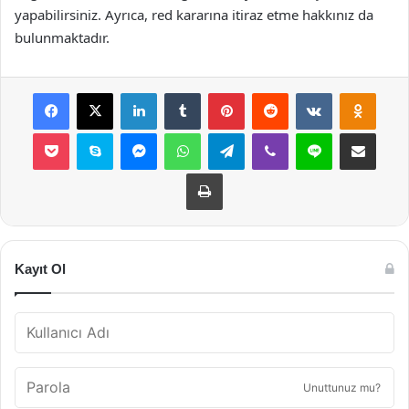
yapabilirsiniz. Ayrıca, red kararına itiraz etme hakkınız da
bulunmaktadır.
Facebook
X
LinkedIn
Tumblr
Pinterest
Reddit
VKontakte
Odnok
Pocket
Skype
Messenger
WhatsApp
Telegram
Viber
Line
E-Posta ile payla
Yazdır
Kayıt Ol
Unuttunuz mu?