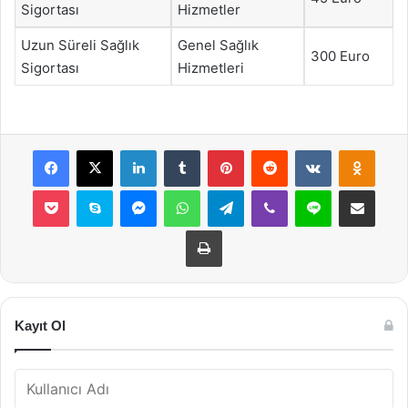
Sigortası
Hizmetler
Uzun Süreli Sağlık
Genel Sağlık
300 Euro
Sigortası
Hizmetleri
Facebook
X
LinkedIn
Tumblr
Pinterest
Reddit
VKontakte
Odnok
Pocket
Skype
Messenger
WhatsApp
Telegram
Viber
Line
E-Posta ile payla
Yazdır
Kayıt Ol