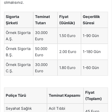
olmalısınız.
Sigorta
Teminat
Fiyat
Geçerlilik
Şirketi
Tutarı
(Günlük)
Süresi
Örnek Sigorta
30.000
1.50 Euro
1-90 Gün
A.Ş.
Euro
Örnek Sigorta
50.000
2.00 Euro
1-180 Gün
B.Ş.
Euro
Örnek Sigorta
30.000
1.80 Euro
1-60 Gün
C.Ş.
Euro
Fiyat
Poliçe Türü
Teminat Kapsamı
(Toplam)
Seyahat Sağlık
Acil Tıbbi
45 Euro