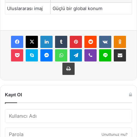
Uluslararası imaj
Güçlü bir global konum
Facebook
X
LinkedIn
Tumblr
Pinterest
Reddit
VKontakte
Odnok
Pocket
Skype
Messenger
WhatsApp
Telegram
Viber
Line
E-Posta ile payla
Yazdır
Kayıt Ol
Unuttunuz mu?