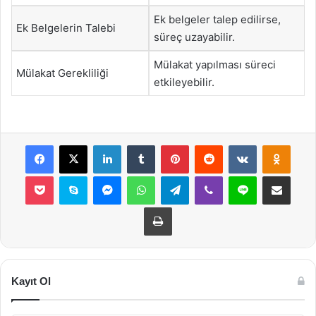
Ek belgeler talep edilirse,
Ek Belgelerin Talebi
süreç uzayabilir.
Mülakat yapılması süreci
Mülakat Gerekliliği
etkileyebilir.
Facebook
X
LinkedIn
Tumblr
Pinterest
Reddit
VKontakte
Odnok
Pocket
Skype
Messenger
WhatsApp
Telegram
Viber
Line
E-Posta ile payla
Yazdır
Kayıt Ol