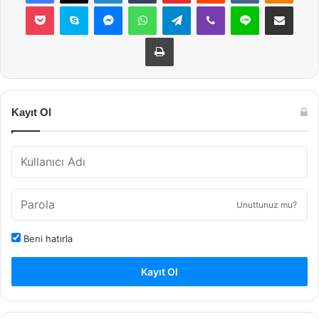
Pocket
Skype
Messenger
WhatsApp
Telegram
Viber
Line
E-Posta ile payla
Yazdır
Kayıt Ol
Unuttunuz mu?
Beni hatırla
Kayıt Ol