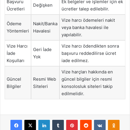
Başvuru
Ek belgeler ve işlemler için ek
Değişken
Ücretleri
ücretler talep edilebilir.
Vize harcı ödemeleri nakit
Ödeme
Nakit/Banka
veya banka havalesi ile
Yöntemleri
Havalesi
yapılabilir.
Vize Harcı
Vize harcı ödendikten sonra
Geri İade
İade
başvuru reddedilirse ücret
Yok
Koşulları
iade edilmez.
Vize harçları hakkında en
Güncel
Resmi Web
güncel bilgiler için resmi
Bilgiler
Siteleri
konsolosluk siteleri takip
edilmelidir.
Facebook
X
LinkedIn
Tumblr
Pinterest
Reddit
VKontakte
Odnok