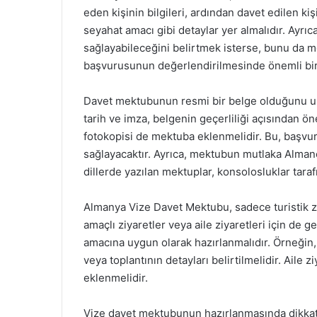
eden kişinin bilgileri, ardından davet edilen kiş
seyahat amacı gibi detaylar yer almalıdır. Ayrıc
sağlayabileceğini belirtmek isterse, bunu da me
başvurusunun değerlendirilmesinde önemli bir 
Davet mektubunun resmi bir belge olduğunu u
tarih ve imza, belgenin geçerliliği açısından ö
fotokopisi de mektuba eklenmelidir. Bu, başvur
sağlayacaktır. Ayrıca, mektubun mutlaka Almanc
dillerde yazılan mektuplar, konsolosluklar tara
Almanya Vize Davet Mektubu, sadece turistik ziy
amaçlı ziyaretler veya aile ziyaretleri için de 
amacına uygun olarak hazırlanmalıdır. Örneğin,
veya toplantının detayları belirtilmelidir. Aile zi
eklenmelidir.
Vize davet mektubunun hazırlanmasında dikkat 