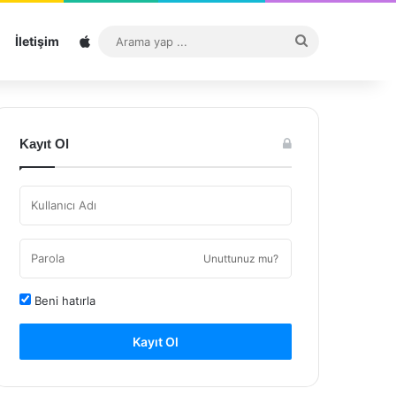
Sitemap
Arama
İletişim
yap
...
Kayıt Ol
Unuttunuz mu?
Beni hatırla
Kayıt Ol