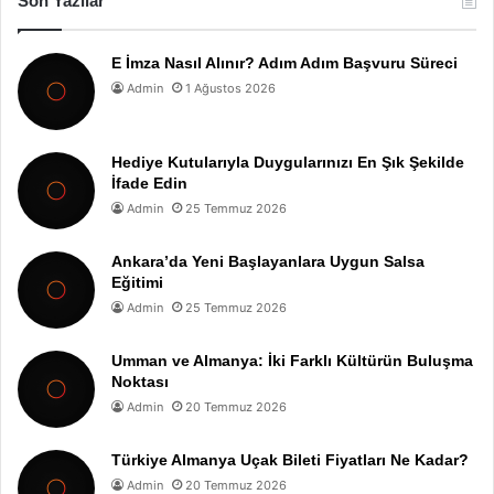
Son Yazılar
E İmza Nasıl Alınır? Adım Adım Başvuru Süreci
Admin
1 Ağustos 2026
Hediye Kutularıyla Duygularınızı En Şık Şekilde
İfade Edin
Admin
25 Temmuz 2026
Ankara’da Yeni Başlayanlara Uygun Salsa
Eğitimi
Admin
25 Temmuz 2026
Umman ve Almanya: İki Farklı Kültürün Buluşma
Noktası
Admin
20 Temmuz 2026
Türkiye Almanya Uçak Bileti Fiyatları Ne Kadar?
Admin
20 Temmuz 2026