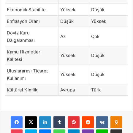
Ekonomik Stabilite
Yüksek
Düşük
Enflasyon Oranı
Düşük
Yüksek
Döviz Kuru
Az
Çok
Dalgalanması
Kamu Hizmetleri
Yüksek
Düşük
Kalitesi
Uluslararası Ticaret
Yüksek
Düşük
Kullanımı
Kültürel Kimlik
Avrupa
Türk
Facebook
X
LinkedIn
Tumblr
Pinterest
Reddit
VKontakte
Odnok
Pocket
Skype
Messenger
WhatsApp
Telegram
Viber
Line
E-Posta ile payla