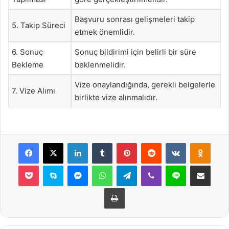
Başvuru sonrası gelişmeleri takip
5. Takip Süreci
etmek önemlidir.
6. Sonuç
Sonuç bildirimi için belirli bir süre
Bekleme
beklenmelidir.
Vize onaylandığında, gerekli belgelerle
7. Vize Alımı
birlikte vize alınmalıdır.
Facebook
X
LinkedIn
Tumblr
Pinterest
Reddit
VKontakte
Odnok
Pocket
Skype
Messenger
WhatsApp
Telegram
Viber
Line
E-Posta ile payla
Yazdır