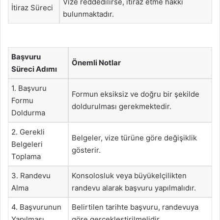
Vize reddedilirse, itiraz etme hakkı
İtiraz Süreci
bulunmaktadır.
Başvuru
Önemli Notlar
Süreci Adımı
1. Başvuru
Formun eksiksiz ve doğru bir şekilde
Formu
doldurulması gerekmektedir.
Doldurma
2. Gerekli
Belgeler, vize türüne göre değişiklik
Belgeleri
gösterir.
Toplama
3. Randevu
Konsolosluk veya büyükelçilikten
Alma
randevu alarak başvuru yapılmalıdır.
4. Başvurunun
Belirtilen tarihte başvuru, randevuya
Yapılması
göre gerçekleştirilmelidir.