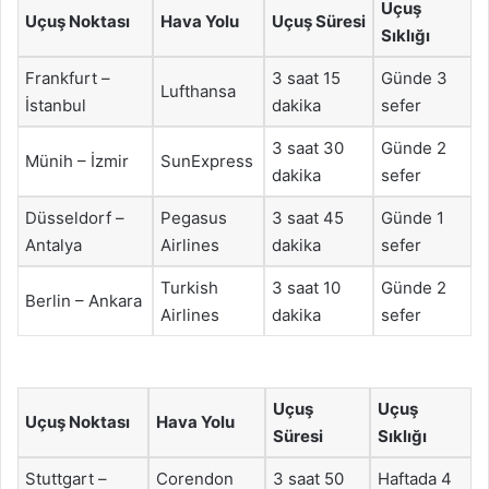
Uçuş
Uçuş Noktası
Hava Yolu
Uçuş Süresi
Sıklığı
Frankfurt –
3 saat 15
Günde 3
Lufthansa
İstanbul
dakika
sefer
3 saat 30
Günde 2
Münih – İzmir
SunExpress
dakika
sefer
Düsseldorf –
Pegasus
3 saat 45
Günde 1
Antalya
Airlines
dakika
sefer
Turkish
3 saat 10
Günde 2
Berlin – Ankara
Airlines
dakika
sefer
Uçuş
Uçuş
Uçuş Noktası
Hava Yolu
Süresi
Sıklığı
Stuttgart –
Corendon
3 saat 50
Haftada 4