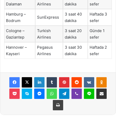
Dalaman
Airlines
dakika
sefer
Hamburg –
3 saat 40
Haftada 3
SunExpress
Bodrum
dakika
sefer
Cologne –
Turkish
3 saat 20
Günde 1
Gaziantep
Airlines
dakika
sefer
Hannover –
Pegasus
3 saat 30
Haftada 2
Kayseri
Airlines
dakika
sefer
Facebook
X
LinkedIn
Tumblr
Pinterest
Reddit
VKontakte
Odnok
Pocket
Skype
Messenger
WhatsApp
Telegram
Viber
Line
E-Posta ile payla
Yazdır