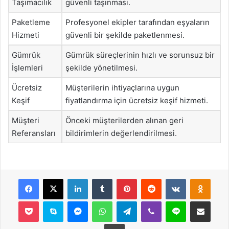
Taşımacılık
güvenli taşınması.
Paketleme
Profesyonel ekipler tarafından eşyaların
Hizmeti
güvenli bir şekilde paketlenmesi.
Gümrük
Gümrük süreçlerinin hızlı ve sorunsuz bir
İşlemleri
şekilde yönetilmesi.
Ücretsiz
Müşterilerin ihtiyaçlarına uygun
Keşif
fiyatlandırma için ücretsiz keşif hizmeti.
Müşteri
Önceki müşterilerden alınan geri
Referansları
bildirimlerin değerlendirilmesi.
Facebook
X
LinkedIn
Tumblr
Pinterest
Reddit
VKontakte
Odnok
Pocket
Skype
Messenger
WhatsApp
Telegram
Viber
Line
E-Posta ile payla
Yazdır