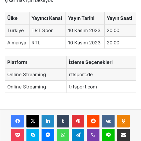
çıkarmak için bekliyor.
Ülke
Yayıncı Kanal
Yayın Tarihi
Yayın Saati
Türkiye
TRT Spor
10 Kasım 2023
20:00
Almanya
RTL
10 Kasım 2023
20:00
Platform
İzleme Seçenekleri
Online Streaming
rtlsport.de
Online Streaming
trtsport.com
Facebook
X
LinkedIn
Tumblr
Pinterest
Reddit
VKontakte
Odnok
Pocket
Skype
Messenger
WhatsApp
Telegram
Viber
Line
E-Posta ile payla