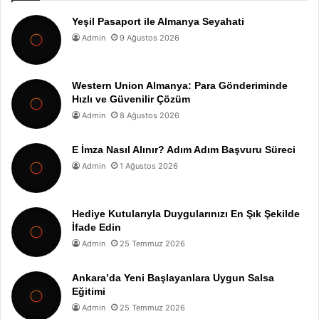
Yeşil Pasaport ile Almanya Seyahati
Admin
9 Ağustos 2026
Western Union Almanya: Para Gönderiminde
Hızlı ve Güvenilir Çözüm
Admin
8 Ağustos 2026
E İmza Nasıl Alınır? Adım Adım Başvuru Süreci
Admin
1 Ağustos 2026
Hediye Kutularıyla Duygularınızı En Şık Şekilde
İfade Edin
Admin
25 Temmuz 2026
Ankara’da Yeni Başlayanlara Uygun Salsa
Eğitimi
Admin
25 Temmuz 2026