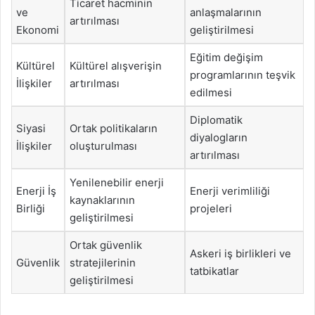
Ticaret hacminin
ve
anlaşmalarının
artırılması
Ekonomi
geliştirilmesi
Eğitim değişim
Kültürel
Kültürel alışverişin
programlarının teşvik
İlişkiler
artırılması
edilmesi
Diplomatik
Siyasi
Ortak politikaların
diyalogların
İlişkiler
oluşturulması
artırılması
Yenilenebilir enerji
Enerji İş
Enerji verimliliği
kaynaklarının
Birliği
projeleri
geliştirilmesi
Ortak güvenlik
Askeri iş birlikleri ve
Güvenlik
stratejilerinin
tatbikatlar
geliştirilmesi