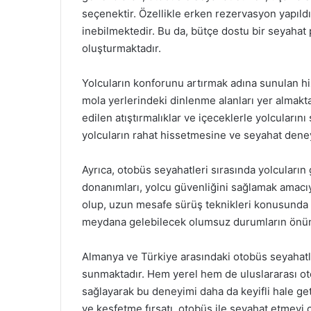
seçenektir. Özellikle erken rezervasyon yapıldı
inebilmektedir. Bu da, bütçe dostu bir seyahat 
oluşturmaktadır.
Yolcuların konforunu artırmak adına sunulan hi
mola yerlerindeki dinlenme alanları yer almakta
edilen atıştırmalıklar ve içeceklerle yolcuların
yolcuların rahat hissetmesine ve seyahat deney
Ayrıca, otobüs seyahatleri sırasında yolcuları
donanımları, yolcu güvenliğini sağlamak amacıy
olup, uzun mesafe sürüş teknikleri konusunda 
meydana gelebilecek olumsuz durumların önün
Almanya ve Türkiye arasındaki otobüs seyahatleri
sunmaktadır. Hem yerel hem de uluslararası otob
sağlayarak bu deneyimi daha da keyifli hale get
ve keşfetme fırsatı, otobüs ile seyahat etmeyi c