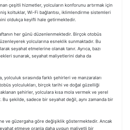
nan çeşitli hizmetler, yolcuların konforunu artırmak için
ş koltuklar, Wi-Fi bağlantısı, iklimlendirme sistemleri
ini oldukça keyifli hale getirmektedir.
haftanın her günü düzenlenmektedir. Birçok otobüs
 düzenleyerek yolcularına esneklik sunmaktadır. Bu
arak seyahat etmelerine olanak tanır. Ayrıca, bazı
nekleri sunarak, seyahat maliyetlerini daha da
, yolculuk sırasında farklı şehirleri ve manzaraları
obüs yolculukları, birçok tarihi ve doğal güzelliği
klanan şehirler, yolculara kısa mola vermek ve yerel
r. Bu şekilde, sadece bir seyahat değil, aynı zamanda bir
rihine ve güzergaha göre değişiklik göstermektedir. Ancak
seyahat etmeye oranla daha uygun maliyetli bir