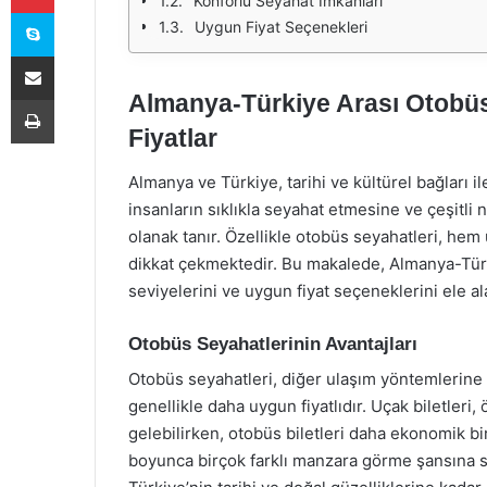
Konforlu Seyahat İmkanları
Skype
Uygun Fiyat Seçenekleri
E-Posta ile paylaş
Almanya-Türkiye Arası Otobüs
Yazdır
Fiyatlar
Almanya ve Türkiye, tarihi ve kültürel bağları ile 
insanların sıklıkla seyahat etmesine ve çeşitli
olanak tanır. Özellikle otobüs seyahatleri, he
dikkat çekmektedir. Bu makalede, Almanya-Türki
seviyelerini ve uygun fiyat seçeneklerini ele al
Otobüs Seyahatlerinin Avantajları
Otobüs seyahatleri, diğer ulaşım yöntemlerine 
genellikle daha uygun fiyatlıdır. Uçak biletleri
gelebilirken, otobüs biletleri daha ekonomik bi
boyunca birçok farklı manzara görme şansına 