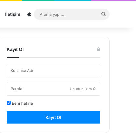
Sitemap
Arama
İletişim
yap
...
Kayıt Ol
Unuttunuz mu?
Beni hatırla
Kayıt Ol