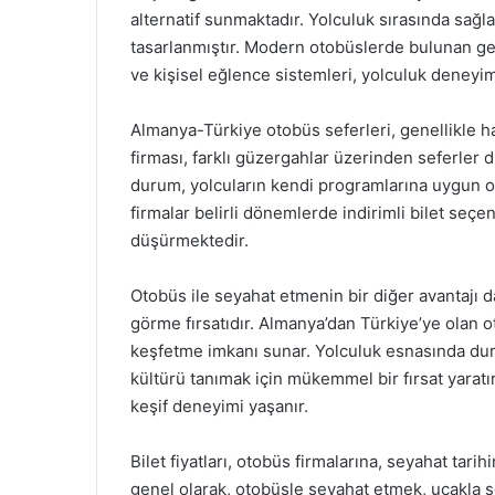
alternatif sunmaktadır. Yolculuk sırasında sağla
tasarlanmıştır. Modern otobüslerde bulunan geni
ve kişisel eğlence sistemleri, yolculuk deneyim
Almanya-Türkiye otobüs seferleri, genellikle 
firması, farklı güzergahlar üzerinden seferler
durum, yolcuların kendi programlarına uygun ol
firmalar belirli dönemlerde indirimli bilet seçe
düşürmektedir.
Otobüs ile seyahat etmenin bir diğer avantajı da
görme fırsatıdır. Almanya’dan Türkiye’ye olan ot
keşfetme imkanı sunar. Yolculuk esnasında dura
kültürü tanımak için mükemmel bir fırsat yaratı
keşif deneyimi yaşanır.
Bilet fiyatları, otobüs firmalarına, seyahat ta
genel olarak, otobüsle seyahat etmek, uçakla 