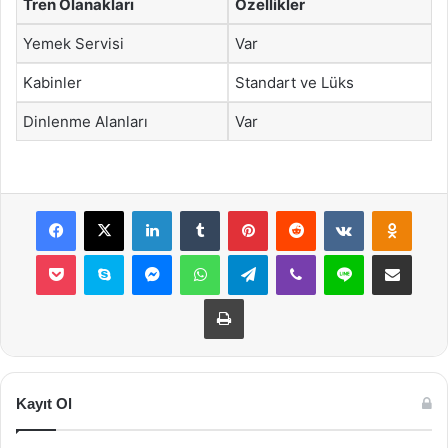
Tren Olanakları
Özellikler
Yemek Servisi
Var
Kabinler
Standart ve Lüks
Dinlenme Alanları
Var
Facebook
X
LinkedIn
Tumblr
Pinterest
Reddit
VKontakte
Odnok
Pocket
Skype
Messenger
WhatsApp
Telegram
Viber
Line
E-Posta ile payla
Yazdır
Kayıt Ol