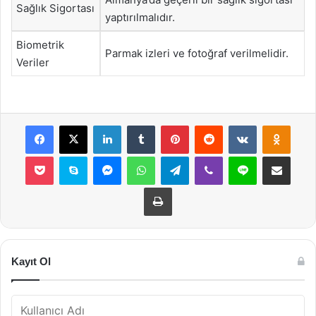
Sağlık Sigortası
yaptırılmalıdır.
Biometrik
Parmak izleri ve fotoğraf verilmelidir.
Veriler
Facebook
X
LinkedIn
Tumblr
Pinterest
Reddit
VKontakte
Odnok
Pocket
Skype
Messenger
WhatsApp
Telegram
Viber
Line
E-Posta ile payla
Yazdır
Kayıt Ol