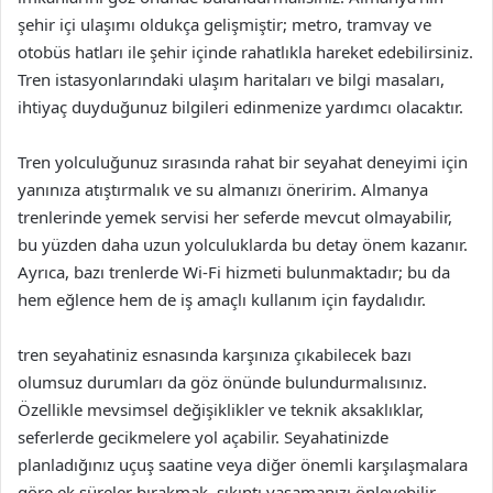
şehir içi ulaşımı oldukça gelişmiştir; metro, tramvay ve
otobüs hatları ile şehir içinde rahatlıkla hareket edebilirsiniz.
Tren istasyonlarındaki ulaşım haritaları ve bilgi masaları,
ihtiyaç duyduğunuz bilgileri edinmenize yardımcı olacaktır.
Tren yolculuğunuz sırasında rahat bir seyahat deneyimi için
yanınıza atıştırmalık ve su almanızı öneririm. Almanya
trenlerinde yemek servisi her seferde mevcut olmayabilir,
bu yüzden daha uzun yolculuklarda bu detay önem kazanır.
Ayrıca, bazı trenlerde Wi-Fi hizmeti bulunmaktadır; bu da
hem eğlence hem de iş amaçlı kullanım için faydalıdır.
tren seyahatiniz esnasında karşınıza çıkabilecek bazı
olumsuz durumları da göz önünde bulundurmalısınız.
Özellikle mevsimsel değişiklikler ve teknik aksaklıklar,
seferlerde gecikmelere yol açabilir. Seyahatinizde
planladığınız uçuş saatine veya diğer önemli karşılaşmalara
göre ek süreler bırakmak, sıkıntı yaşamanızı önleyebilir.