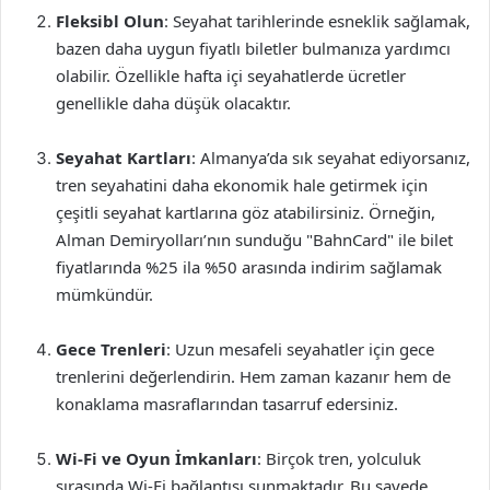
Fleksibl Olun
: Seyahat tarihlerinde esneklik sağlamak,
bazen daha uygun fiyatlı biletler bulmanıza yardımcı
olabilir. Özellikle hafta içi seyahatlerde ücretler
genellikle daha düşük olacaktır.
Seyahat Kartları
: Almanya’da sık seyahat ediyorsanız,
tren seyahatini daha ekonomik hale getirmek için
çeşitli seyahat kartlarına göz atabilirsiniz. Örneğin,
Alman Demiryolları’nın sunduğu "BahnCard" ile bilet
fiyatlarında %25 ila %50 arasında indirim sağlamak
mümkündür.
Gece Trenleri
: Uzun mesafeli seyahatler için gece
trenlerini değerlendirin. Hem zaman kazanır hem de
konaklama masraflarından tasarruf edersiniz.
Wi-Fi ve Oyun İmkanları
: Birçok tren, yolculuk
sırasında Wi-Fi bağlantısı sunmaktadır. Bu sayede