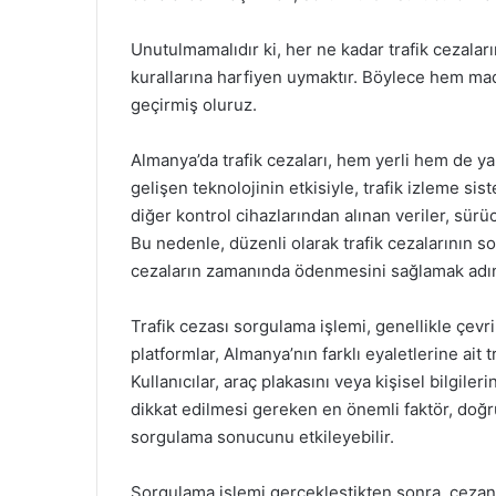
Unutulmamalıdır ki, her ne kadar trafik cezaları
kurallarına harfiyen uymaktır. Böylece hem mad
geçirmiş oluruz.
Almanya’da trafik cezaları, hem yerli hem de yab
gelişen teknolojinin etkisiyle, trafik izleme si
diğer kontrol cihazlarından alınan veriler, sürüc
Bu nedenle, düzenli olarak trafik cezalarının
cezaların zamanında ödenmesini sağlamak adı
Trafik cezası sorgulama işlemi, genellikle çevri
platformlar, Almanya’nın farklı eyaletlerine ait t
Kullanıcılar, araç plakasını veya kişisel bilgile
dikkat edilmesi gereken en önemli faktör, doğru 
sorgulama sonucunu etkileyebilir.
Sorgulama işlemi gerçekleştikten sonra, cezanın 