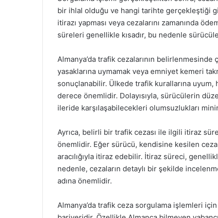
bir ihlal olduğu ve hangi tarihte gerçekleştiği gi
itirazı yapması veya cezalarını zamanında ödeme
süreleri genellikle kısadır, bu nedenle sürücüle
Almanya’da trafik cezalarının belirlenmesinde çe
yasaklarına uymamak veya emniyet kemeri takmama
sonuçlanabilir. Ülkede trafik kurallarına uyum
derece önemlidir. Dolayısıyla, sürücülerin düzen
ileride karşılaşabilecekleri olumsuzlukları min
Ayrıca, belirli bir trafik cezası ile ilgili itiraz
önemlidir. Eğer sürücü, kendisine kesilen ceza
aracılığıyla itiraz edebilir. İtiraz süreci, genelli
nedenle, cezaların detaylı bir şekilde incele
adına önemlidir.
Almanya’da trafik ceza sorgulama işlemleri için k
bariyeridir. Özellikle Almanca bilmeyen yabanc