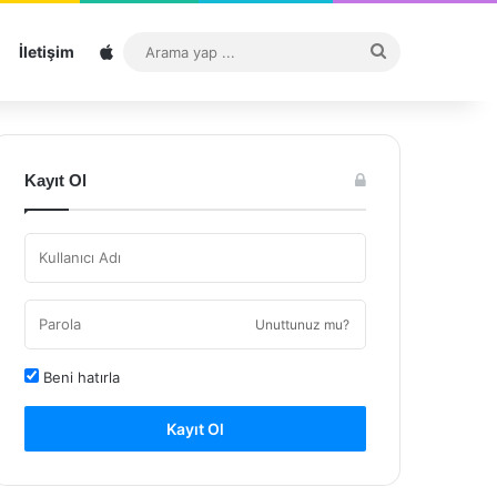
Sitemap
Arama
İletişim
yap
...
Kayıt Ol
Unuttunuz mu?
Beni hatırla
Kayıt Ol