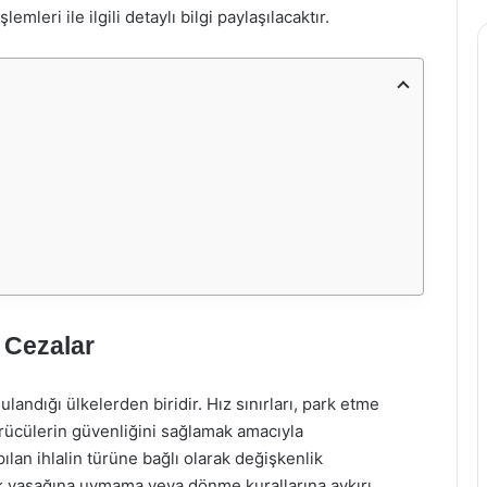
leri ile ilgili detaylı bilgi paylaşılacaktır.
 Cezalar
landığı ülkelerden biridir. Hız sınırları, park etme
sürücülerin güvenliğini sağlamak amacıyla
ılan ihlalin türüne bağlı olarak değişkenlik
rk yasağına uymama veya dönme kurallarına aykırı