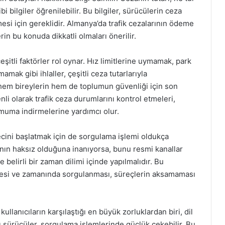
bi bilgiler öğrenilebilir. Bu bilgiler, sürücülerin ceza
si için gereklidir. Almanya’da trafik cezalarının ödeme
rin bu konuda dikkatli olmaları önerilir.
şitli faktörler rol oynar. Hız limitlerine uymamak, park
k gibi ihlaller, çeşitli ceza tutarlarıyla
, hem bireylerin hem de toplumun güvenliği için son
li olarak trafik ceza durumlarını kontrol etmeleri,
imuma indirmelerine yardımcı olur.
 sürecini başlatmak için de sorgulama işlemi oldukça
nın haksız olduğuna inanıyorsa, bunu resmi kanallar
kle belirli bir zaman dilimi içinde yapılmalıdır. Bu
nmesi ve zamanında sorgulanması, süreçlerin aksamaması
ullanıcıların karşılaştığı en büyük zorluklardan biri, dil
ı sürücüler, sorgulama işlemlerinde güçlük çekebilir. Bu