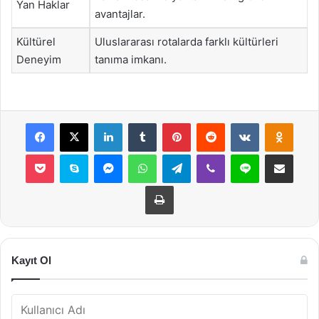
Yan Haklar
avantajlar.
Kültürel
Uluslararası rotalarda farklı kültürleri
Deneyim
tanıma imkanı.
Facebook
X
LinkedIn
Tumblr
Pinterest
Reddit
VKontakte
Odnok
Pocket
Skype
Messenger
WhatsApp
Telegram
Viber
Line
E-Posta ile payla
Yazdır
Kayıt Ol