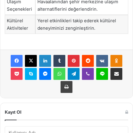
Ulaşım
Havaalanından şehir merkezine ulaşım
Seçenekleri
alternatiflerini değerlendirin.
Kültürel
Yerel etkinlikleri takip ederek kültürel
Aktiviteler
deneyiminizi zenginleştirin.
Facebook
X
LinkedIn
Tumblr
Pinterest
Reddit
VKontakte
Odnok
Pocket
Skype
Messenger
WhatsApp
Telegram
Viber
Line
E-Posta ile payla
Yazdır
Kayıt Ol