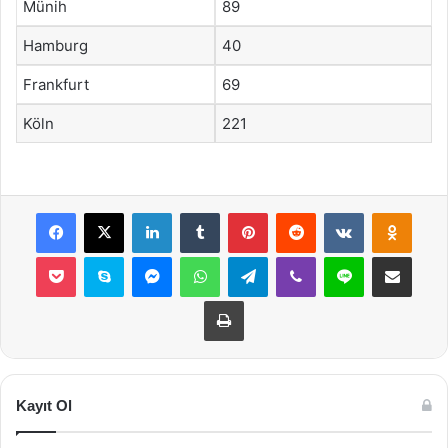
Münih
89
Hamburg
40
Frankfurt
69
Köln
221
Facebook
X
LinkedIn
Tumblr
Pinterest
Reddit
VKontakte
Odnok
Pocket
Skype
Messenger
WhatsApp
Telegram
Viber
Line
E-Posta ile payla
Yazdır
Kayıt Ol