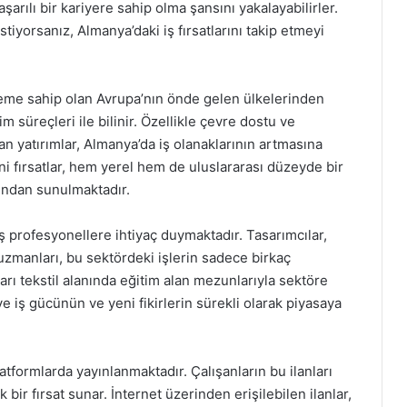
arılı bir kariyere sahip olma şansını yakalayabilirler.
tiyorsanız, Almanya’daki iş fırsatlarını takip etmeyi
öneme sahip olan Avrupa’nın önde gelen ülkelerinden
etim süreçleri ile bilinir. Özellikle çevre dostu ve
an yatırımlar, Almanya’da iş olanaklarının artmasına
i fırsatlar, hem yerel hem de uluslararası düzeyde bir
fından sunulmaktadır.
ış profesyonellere ihtiyaç duymaktadır. Tasarımcılar,
uzmanları, bu sektördeki işlerin sadece birkaç
ları tekstil alanında eğitim alan mezunlarıyla sektöre
ye iş gücünün ve yeni fikirlerin sürekli olarak piyasaya
platformlarda yayınlanmaktadır. Çalışanların bu ilanları
 bir fırsat sunar. İnternet üzerinden erişilebilen ilanlar,