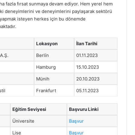
aha fazla fırsat sunmaya devam ediyor. Hem yerel hem
ki deneyimlerini ve deneyimlerini paylaşarak sektörü
yer yapmak isteyen herkes için bu dönemde
aktadır.
Lokasyon
İlan Tarihi
A.Ş.
Berlín
01.11.2023
Hamburg
15.10.2023
Münih
20.10.2023
til
Frankfurt
05.11.2023
Eğitim Seviyesi
Başvuru Linki
Üniversite
Başvur
Lise
Başvur