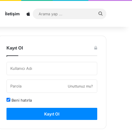
Sitemap
Arama
İletişim
yap
...
Kayıt Ol
Unuttunuz mu?
Beni hatırla
Kayıt Ol