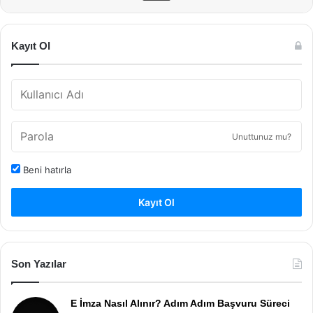
Kayıt Ol
Unuttunuz mu?
Beni hatırla
Kayıt Ol
Son Yazılar
E İmza Nasıl Alınır? Adım Adım Başvuru Süreci