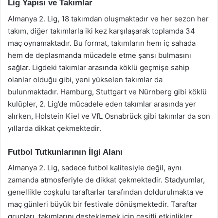
Lig Yapısı ve Takımlar
Almanya 2. Lig, 18 takımdan oluşmaktadır ve her sezon her
takım, diğer takımlarla iki kez karşılaşarak toplamda 34
maç oynamaktadır. Bu format, takımların hem iç sahada
hem de deplasmanda mücadele etme şansı bulmasını
sağlar. Ligdeki takımlar arasında köklü geçmişe sahip
olanlar olduğu gibi, yeni yükselen takımlar da
bulunmaktadır. Hamburg, Stuttgart ve Nürnberg gibi köklü
kulüpler, 2. Lig’de mücadele eden takımlar arasında yer
alırken, Holstein Kiel ve VfL Osnabrück gibi takımlar da son
yıllarda dikkat çekmektedir.
Futbol Tutkunlarının İlgi Alanı
Almanya 2. Lig, sadece futbol kalitesiyle değil, aynı
zamanda atmosferiyle de dikkat çekmektedir. Stadyumlar,
genellikle coşkulu taraftarlar tarafından doldurulmakta ve
maç günleri büyük bir festivale dönüşmektedir. Taraftar
grupları, takımlarını desteklemek için çeşitli etkinlikler