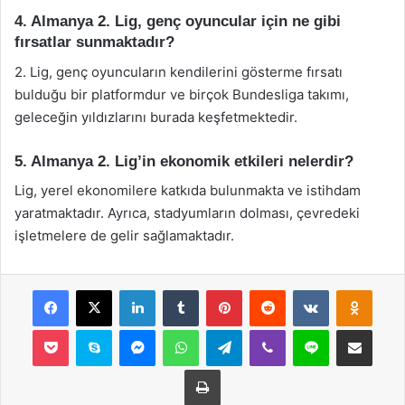
4. Almanya 2. Lig, genç oyuncular için ne gibi
fırsatlar sunmaktadır?
2. Lig, genç oyuncuların kendilerini gösterme fırsatı
bulduğu bir platformdur ve birçok Bundesliga takımı,
geleceğin yıldızlarını burada keşfetmektedir.
5. Almanya 2. Lig’in ekonomik etkileri nelerdir?
Lig, yerel ekonomilere katkıda bulunmakta ve istihdam
yaratmaktadır. Ayrıca, stadyumların dolması, çevredeki
işletmelere de gelir sağlamaktadır.
Facebook
X
LinkedIn
Tumblr
Pinterest
Reddit
VKontakte
Odnok
Pocket
Skype
Messenger
WhatsApp
Telegram
Viber
Line
E-Posta ile payla
Yazdır