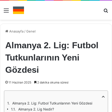
Menü
Ar
Anasayfa
/
Genel
Almanya 2. Lig: Futbol
Tutkunlarının Yeni
Gözdesi
11 Haziran 2025
2 dakika okuma süresi
Almanya 2. Lig: Futbol Tutkunlarının Yeni Gözdesi
Almanya 2. Lig Nedir?